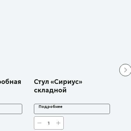
робная
Стул «Сириус»
Ст
складной
Подробнее
П