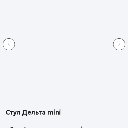
Стул Дельта mini
С