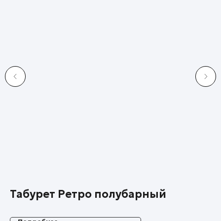
Табурет Ретро полубарный
Т